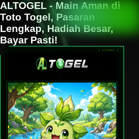
ALTOGEL - Main Aman di
Toto Togel, Pasaran
Lengkap, Hadiah Besar,
Bayar Pasti!